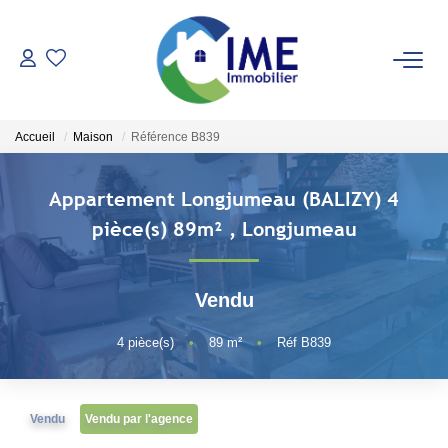
ACHETER
Accueil
Maison
Référence B839
ESTIMER
Appartement Longjumeau (BALIZY) 4
LOUER
pièce(s) 89m²
,
Longjumeau
Faire Gérer
Vendu
Conciergerie
Espace Client
4
pièce(s)
•
89
m²
•
Réf B839
NOS AGENCES
Vendu
Vendu par l'agence