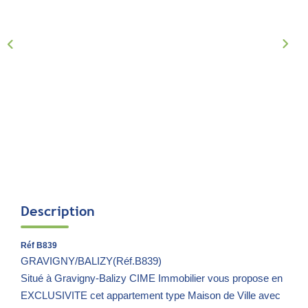
Notre Équipe
Parrainage
Nous Rejoindre
Avis Clients
CONTACT
EXTRANET
Description
Réf B839
GRAVIGNY/BALIZY(Réf.B839)
Situé à Gravigny-Balizy CIME Immobilier vous propose en
EXCLUSIVITE cet appartement type Maison de Ville avec