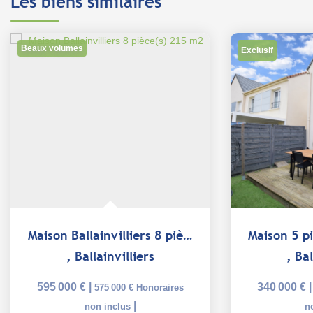
Les biens similaires
Beaux volumes
Exclusif
Maison Ballainvilliers 8 pièce(s) 215 m2
,
Ballainvilliers
,
Bal
595 000 €
|
340 000 €
575 000 €
Honoraires
|
non inclus
n