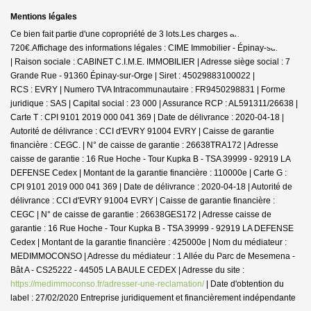
Mentions légales
Ce bien fait partie d'une copropriété de 3 lots.Les charges annuelles sont de
720€.
Affichage des informations légales : CIME Immobilier - Épinay-sur-Orge
| Raison sociale : CABINET C.I.M.E. IMMOBILIER | Adresse siège social : 7
Grande Rue - 91360 Épinay-sur-Orge | Siret : 45029883100022 |
RCS : EVRY | Numero TVA Intracommunautaire : FR9450298831 | Forme
juridique : SAS | Capital social : 23 000 | Assurance RCP : AL591311/26638 |
Carte T : CPI 9101 2019 000 041 369 | Date de délivrance : 2020-04-18 |
Autorité de délivrance : CCI d'EVRY 91004 EVRY | Caisse de garantie
financière : CEGC. | N° de caisse de garantie : 26638TRA172 | Adresse
caisse de garantie : 16 Rue Hoche - Tour Kupka B - TSA 39999 - 92919 LA
DEFENSE Cedex | Montant de la garantie financière : 110000e | Carte G :
CPI 9101 2019 000 041 369 | Date de délivrance : 2020-04-18 | Autorité de
délivrance : CCI d'EVRY 91004 EVRY | Caisse de garantie financière :
CEGC | N° de caisse de garantie : 26638GES172 | Adresse caisse de
garantie : 16 Rue Hoche - Tour Kupka B - TSA 39999 - 92919 LA DEFENSE
Cedex | Montant de la garantie financière : 425000e | Nom du médiateur :
MEDIMMOCONSO | Adresse du médiateur : 1 Allée du Parc de Mesemena -
Bât A - CS25222 - 44505 LA BAULE CEDEX | Adresse du site :
https://medimmoconso.fr/adresser-une-reclamation/
| Date d'obtention du
label : 27/02/2020
Entreprise juridiquement et financièrement indépendante