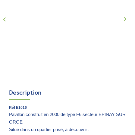
Notre Équipe
Parrainage
Nous Rejoindre
Avis Clients
CONTACT
EXTRANET
Description
Réf E1016
Pavillon construit en 2000 de type F6 secteur EPINAY SUR
ORGE
Situé dans un quartier prisé, à découvrir :