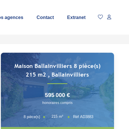
s agences
Contact
Extranet
Maison Ballainvilliers 8 pièce(s)
215 m2
,
Ballainvilliers
595 000 €
honoraires compris
215
m²
8
pièce(s)
Réf
AD3883