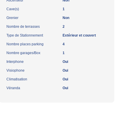
Ascenseur
Non
Cave(s)
1
Grenier
Non
Nombre de terrasses
2
Type de Stationnement
Extérieur et couvert
Nombre places parking
4
Nombre garages/Box
1
Interphone
Oui
Visiophone
Oui
Climatisation
Oui
Véranda
Oui