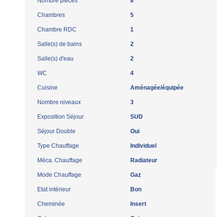
Nombre pièces
8
Chambres
5
Chambre RDC
1
Salle(s) de bains
2
Salle(s) d'eau
2
WC
4
Cuisine
Aménagée/équipée
Nombre niveaux
3
Exposition Séjour
SUD
Séjour Double
Oui
Type Chauffage
Individuel
Méca. Chauffage
Radiateur
Mode Chauffage
Gaz
Etat intérieur
Bon
Cheminée
Insert