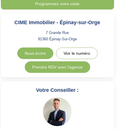
Programmez votre visite
CIME Immobilier - Épinay-sur-Orge
7 Grande Rue
91360
Épinay-Sur-Orge
Nous écrire
Voir le numéro
Prendre RDV avec l'agence
Votre Conseiller :