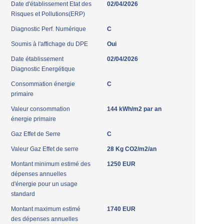
Date d'établissement Etat des
02/04/2026
Risques et Pollutions(ERP)
Diagnostic Perf. Numérique
C
Soumis à l'affichage du DPE
Oui
Date établissement
02/04/2026
Diagnostic Energétique
Consommation énergie
C
primaire
Valeur consommation
144 kWh/m2 par an
énergie primaire
Gaz Effet de Serre
C
Valeur Gaz Effet de serre
28 Kg CO2/m2/an
Montant minimum estimé des
1250 EUR
dépenses annuelles
d'énergie pour un usage
standard
Montant maximum estimé
1740 EUR
des dépenses annuelles