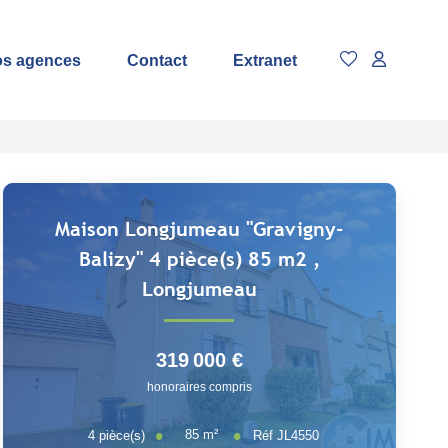
s agences
Contact
Extranet
Maison Longjumeau "Gravigny-
Balizy" 4 pièce(s) 85 m2
,
Longjumeau
319 000 €
honoraires compris
85
m²
4
pièce(s)
Réf
JL4550