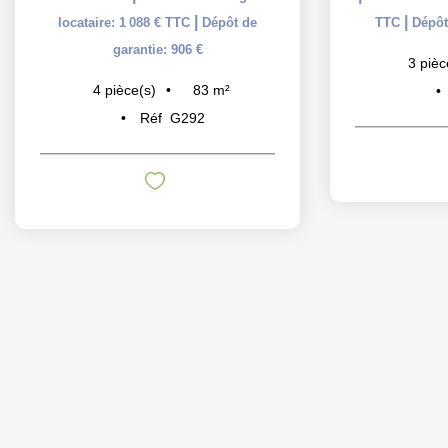
|
|
locataire: 1 088 € TTC
Dépôt de
TTC
Dépôt
garantie: 906 €
3
pièc
83
m²
4
pièce(s)
Réf
G292