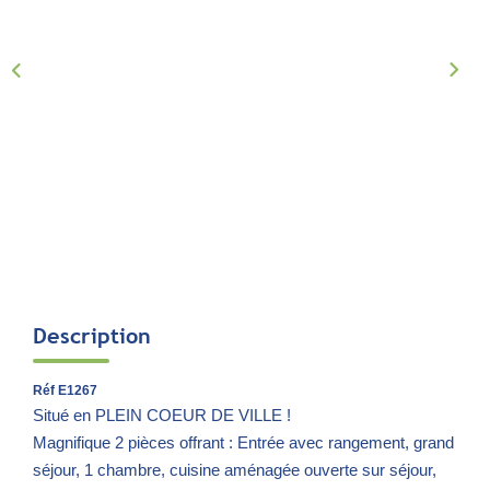
Notre Équipe
Parrainage
Nous Rejoindre
Avis Clients
CONTACT
EXTRANET
Description
Réf E1267
Situé en PLEIN COEUR DE VILLE !
Magnifique 2 pièces offrant : Entrée avec rangement, grand
séjour, 1 chambre, cuisine aménagée ouverte sur séjour,