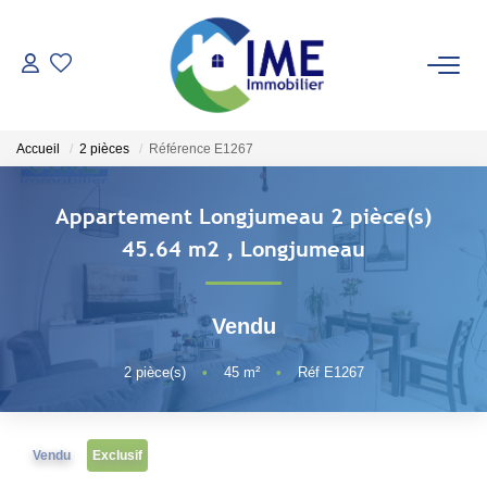
ACHETER
Accueil
2 pièces
Référence E1267
ESTIMER
Appartement Longjumeau 2 pièce(s)
LOUER
45.64 m2
,
Longjumeau
Faire Gérer
Vendu
Conciergerie
Espace Client
2
pièce(s)
•
45
m²
•
Réf E1267
NOS AGENCES
Vendu
Exclusif