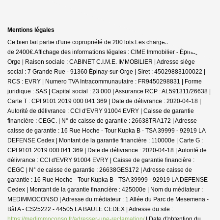
Mentions légales
Ce bien fait partie d'une copropriété de 200 lots.Les charges annuelles sont
de 2400€.
Affichage des informations légales : CIME Immobilier - Épinay-sur-
Orge | Raison sociale : CABINET C.I.M.E. IMMOBILIER | Adresse siège
social : 7 Grande Rue - 91360 Épinay-sur-Orge | Siret : 45029883100022 |
RCS : EVRY | Numero TVA Intracommunautaire : FR9450298831 | Forme
juridique : SAS | Capital social : 23 000 | Assurance RCP : AL591311/26638 |
Carte T : CPI 9101 2019 000 041 369 | Date de délivrance : 2020-04-18 |
Autorité de délivrance : CCI d'EVRY 91004 EVRY | Caisse de garantie
financière : CEGC. | N° de caisse de garantie : 26638TRA172 | Adresse
caisse de garantie : 16 Rue Hoche - Tour Kupka B - TSA 39999 - 92919 LA
DEFENSE Cedex | Montant de la garantie financière : 110000e | Carte G :
CPI 9101 2019 000 041 369 | Date de délivrance : 2020-04-18 | Autorité de
délivrance : CCI d'EVRY 91004 EVRY | Caisse de garantie financière :
CEGC | N° de caisse de garantie : 26638GES172 | Adresse caisse de
garantie : 16 Rue Hoche - Tour Kupka B - TSA 39999 - 92919 LA DEFENSE
Cedex | Montant de la garantie financière : 425000e | Nom du médiateur :
MEDIMMOCONSO | Adresse du médiateur : 1 Allée du Parc de Mesemena -
Bât A - CS25222 - 44505 LA BAULE CEDEX | Adresse du site :
https://medimmoconso.fr/adresser-une-reclamation/
| Date d'obtention du