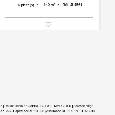
140
m²
Réf
JL4561
6
pièce(s)
rge | Raison sociale : CABINET C.I.M.E. IMMOBILIER | Adresse siège
 : SAS | Capital social : 23 000 | Assurance RCP : AL591311/26638 |