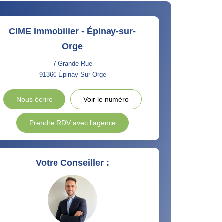
CIME Immobilier - Épinay-sur-
Orge
7 Grande Rue
91360
Épinay-Sur-Orge
Nous écrire
Voir le numéro
Prendre RDV avec l'agence
Votre Conseiller :