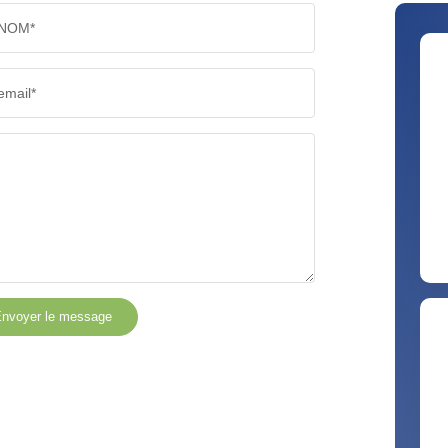
NOM*
email*
nvoyer le message