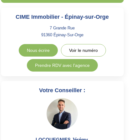
CIME Immobilier - Épinay-sur-Orge
7 Grande Rue
91360
Épinay-Sur-Orge
Nous écrire
Voir le numéro
Prendre RDV avec l'agence
Votre Conseiller :
LOCQUEGNIES Jérémy
,