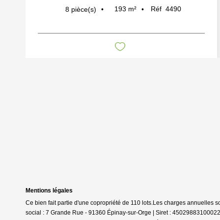
193
m²
Réf
4490
8
pièce(s)
Mentions légales
Ce bien fait partie d'une copropriété de 110 lots.Les charges annuelles 
social : 7 Grande Rue - 91360 Épinay-sur-Orge | Siret : 4502988310002