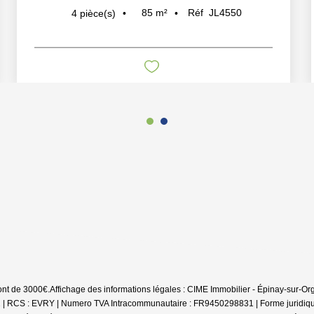
85
m²
Réf
JL4550
4
pièce(s)
sont de 3000€.
Affichage des informations légales : CIME Immobilier - Épinay-sur-O
2 | RCS : EVRY | Numero TVA Intracommunautaire : FR9450298831 | Forme juridique