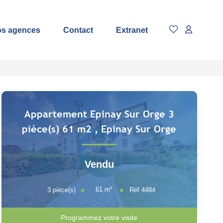
s agences
Contact
Extranet
Appartement Epinay Sur Orge 3
pièce(s) 61 m2
,
Epinay Sur Orge
Vendu
61
m²
3
pièce(s)
Réf
4484
Programmez votre visite