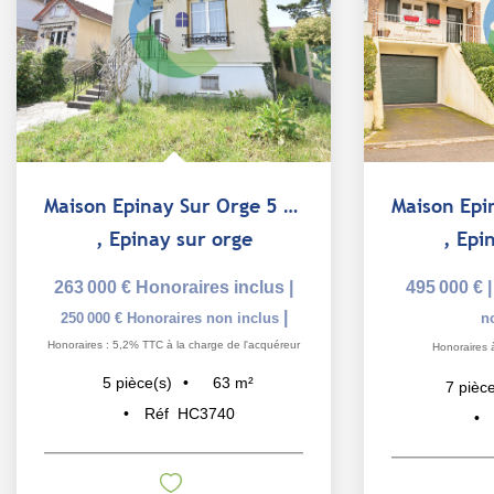
Maison Epinay Sur Orge 5 pièce(s)
,
Epinay sur orge
,
Epi
263 000 €
Honoraires inclus
|
495 000 €
|
250 000 €
Honoraires non inclus
n
Honoraires : 5,2% TTC à la charge de l'acquéreur
Honoraires 
63
m²
5
pièce(s)
7
pièce
Réf
HC3740