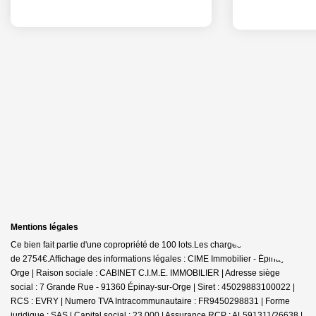
Mentions légales
Ce bien fait partie d'une copropriété de 100 lots.Les charges annuelles sont
de 2754€.
Affichage des informations légales : CIME Immobilier - Épinay-sur-
Orge | Raison sociale : CABINET C.I.M.E. IMMOBILIER | Adresse siège
social : 7 Grande Rue - 91360 Épinay-sur-Orge | Siret : 45029883100022 |
RCS : EVRY | Numero TVA Intracommunautaire : FR9450298831 | Forme
juridique : SAS | Capital social : 23 000 | Assurance RCP : AL591311/26638 |