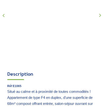
Notre Équipe
Parrainage
Nous Rejoindre
Avis Clients
CONTACT
EXTRANET
Description
Réf E1065
Situé au calme et à proximité de toutes commodités !
Appartement de type F4 en duplex, d'une superficie de
68m² composé offrant entrée, salon-séjour ouvrant sur