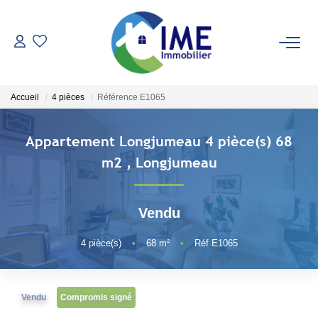
ACHETER
Accueil
4 pièces
Référence E1065
ESTIMER
Appartement Longjumeau 4 pièce(s) 68
LOUER
m2
,
Longjumeau
Faire Gérer
Vendu
Conciergerie
Espace Client
4
pièce(s)
•
68
m²
•
Réf E1065
NOS AGENCES
Vendu
Compromis signé