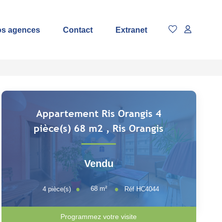
s agences
Contact
Extranet
Appartement Ris Orangis 4
pièce(s) 68 m2
,
Ris Orangis
Vendu
68
m²
4
pièce(s)
Réf
HC4044
Programmez votre visite