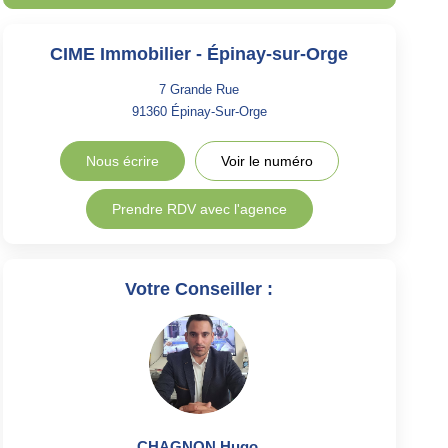
CIME Immobilier - Épinay-sur-Orge
7 Grande Rue
91360
Épinay-Sur-Orge
Nous écrire
Voir le numéro
Prendre RDV avec l'agence
Votre Conseiller :
CHAGNON Hugo
,