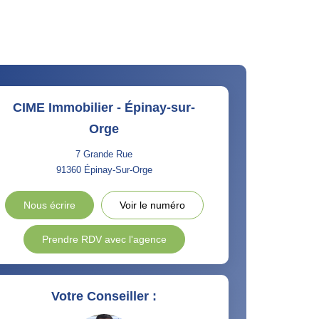
CIME Immobilier - Épinay-sur-
Orge
7 Grande Rue
91360
Épinay-Sur-Orge
Nous écrire
Voir le numéro
Prendre RDV avec l'agence
Votre Conseiller :