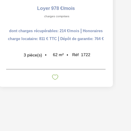
Loyer 978 €/mois
charges comprises
|
dont charges récupérables: 214 €/mois
Honoraires
|
charge locataire: 811 € TTC
Dépôt de garantie: 764 €
c
62
m²
Réf
1722
3
pièce(s)