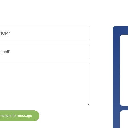
NOM*
email*
nvoyer le message