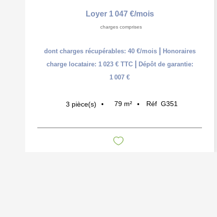
Loyer 1 047 €/mois
charges comprises
|
dont charges récupérables: 40 €/mois
Honoraires
|
charge locataire: 1 023 € TTC
Dépôt de garantie:
1 007 €
79
m²
Réf
G351
3
pièce(s)