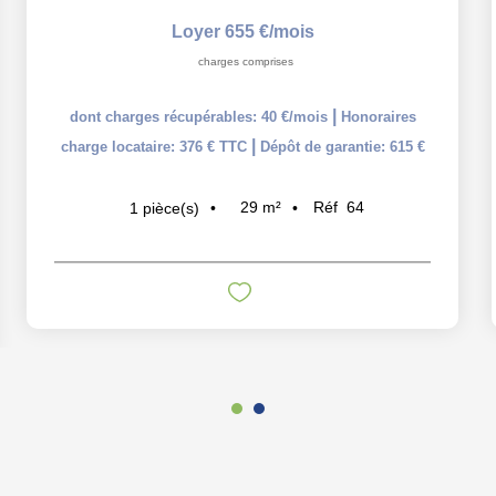
Loyer 655 €/mois
charges comprises
|
dont charges récupérables: 40 €/mois
Honoraires
|
charge locataire: 376 € TTC
Dépôt de garantie: 615 €
29
m²
Réf
64
1
pièce(s)