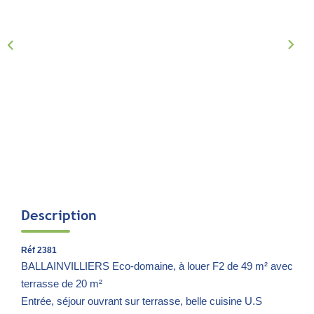
Notre Équipe
Parrainage
Nous Rejoindre
Avis Clients
CONTACT
EXTRANET
Description
Réf 2381
BALLAINVILLIERS Eco-domaine, à louer F2 de 49 m² avec
terrasse de 20 m²
Entrée, séjour ouvrant sur terrasse, belle cuisine U.S