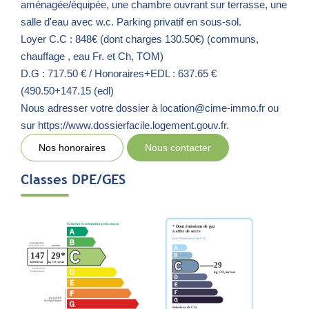
aménagée/équipée, une chambre ouvrant sur terrasse, une
salle d'eau avec w.c. Parking privatif en sous-sol.
Loyer C.C : 848€ (dont charges 130.50€) (communs,
chauffage , eau Fr. et Ch, TOM)
D.G : 717.50 € / Honoraires+EDL : 637.65 €
(490.50+147.15 (edl)
Nous adresser votre dossier à location@cime-immo.fr ou
sur https://www.dossierfacile.logement.gouv.fr.
Nos honoraires
Nous contacter
Classes DPE/GES