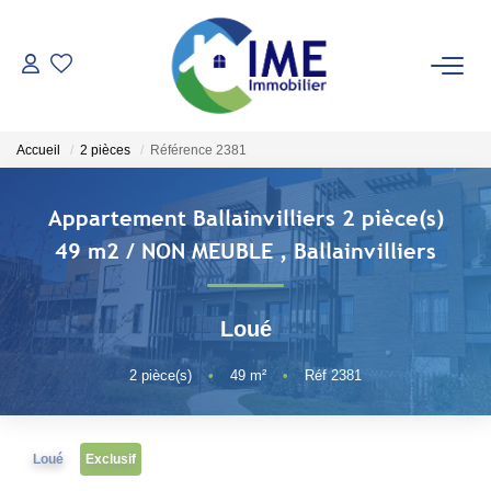
ACHETER
Accueil
2 pièces
Référence 2381
ESTIMER
Appartement Ballainvilliers 2 pièce(s)
LOUER
49 m2 / NON MEUBLE
,
Ballainvilliers
Faire Gérer
Loué
Conciergerie
Espace Client
2
pièce(s)
•
49
m²
•
Réf 2381
NOS AGENCES
Loué
Exclusif