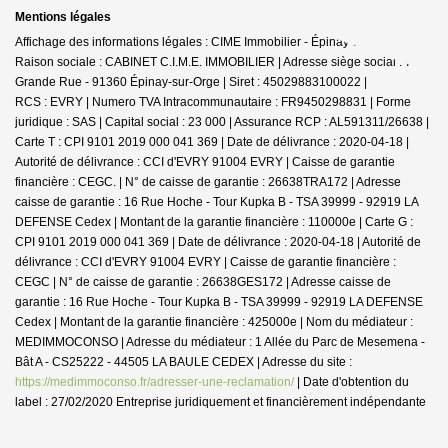
Mentions légales
Affichage des informations légales : CIME Immobilier - Épinay-sur-Orge |
Raison sociale : CABINET C.I.M.E. IMMOBILIER | Adresse siège social : 7
Grande Rue - 91360 Épinay-sur-Orge | Siret : 45029883100022 |
RCS : EVRY | Numero TVA Intracommunautaire : FR9450298831 | Forme
juridique : SAS | Capital social : 23 000 | Assurance RCP : AL591311/26638 |
Carte T : CPI 9101 2019 000 041 369 | Date de délivrance : 2020-04-18 |
Autorité de délivrance : CCI d'EVRY 91004 EVRY | Caisse de garantie
financière : CEGC. | N° de caisse de garantie : 26638TRA172 | Adresse
caisse de garantie : 16 Rue Hoche - Tour Kupka B - TSA 39999 - 92919 LA
DEFENSE Cedex | Montant de la garantie financière : 110000e | Carte G :
CPI 9101 2019 000 041 369 | Date de délivrance : 2020-04-18 | Autorité de
délivrance : CCI d'EVRY 91004 EVRY | Caisse de garantie financière :
CEGC | N° de caisse de garantie : 26638GES172 | Adresse caisse de
garantie : 16 Rue Hoche - Tour Kupka B - TSA 39999 - 92919 LA DEFENSE
Cedex | Montant de la garantie financière : 425000e | Nom du médiateur :
MEDIMMOCONSO | Adresse du médiateur : 1 Allée du Parc de Mesemena -
Bât A - CS25222 - 44505 LA BAULE CEDEX | Adresse du site :
https://medimmoconso.fr/adresser-une-reclamation/
| Date d'obtention du
label : 27/02/2020
Entreprise juridiquement et financièrement indépendante