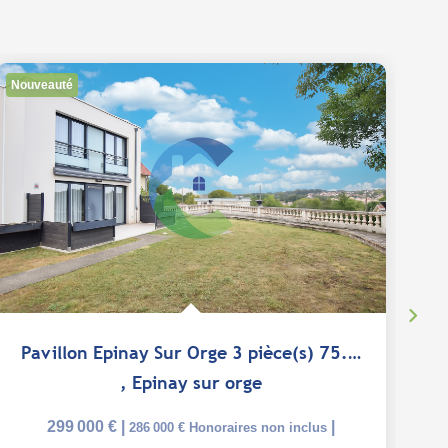
Nouveauté
Ex
Pavillon Epinay Sur Orge 3 pièce(s) 75.59 m2
,
Epinay sur orge
299 000 €
|
|
286 000 €
Honoraires non inclus