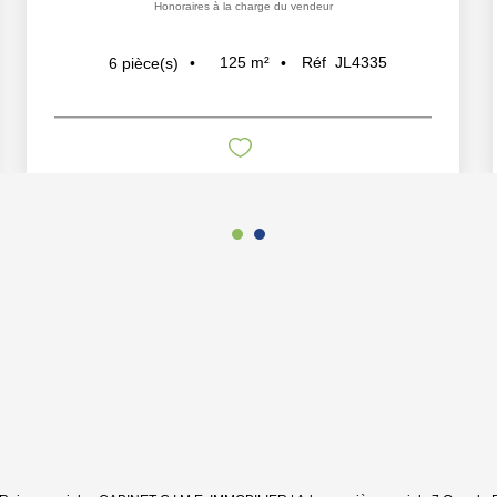
Honoraires à la charge du vendeur
125
m²
Réf
JL4335
6
pièce(s)