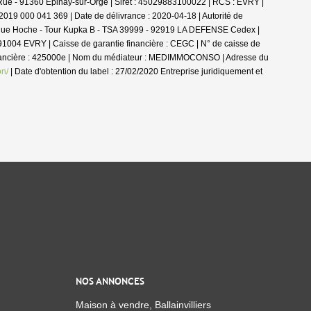
 Rue - 91360 Épinay-sur-Orge | Siret : 45029883100022 | RCS : EVRY |
2019 000 041 369 | Date de délivrance : 2020-04-18 | Autorité de
16 Rue Hoche - Tour Kupka B - TSA 39999 - 92919 LA DEFENSE Cedex |
 91004 EVRY | Caisse de garantie financière : CEGC | N° de caisse de
financière : 425000e | Nom du médiateur : MEDIMMOCONSO | Adresse du
on/
| Date d'obtention du label : 27/02/2020
Entreprise juridiquement et
NOS ANNONCES
Maison à vendre, Ballainvilliers