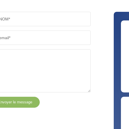
NOM*
email*
nvoyer le message