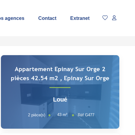
s agences
Contact
Extranet
Appartement Epinay Sur Orge 2
pièces 42.54 m2
,
Epinay Sur Orge
Loué
43
m²
2
pièce(s)
Réf
G477