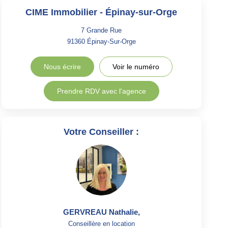
CIME Immobilier - Épinay-sur-Orge
7 Grande Rue
91360
Épinay-Sur-Orge
Nous écrire
Voir le numéro
Prendre RDV avec l'agence
Votre Conseiller :
GERVREAU Nathalie
,
Conseillère en location