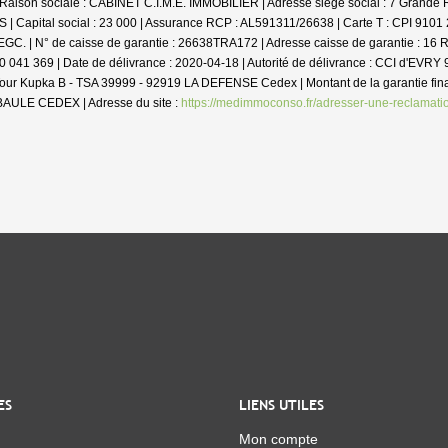
 | Raison sociale : CABINET C.I.M.E. IMMOBILIER | Adresse siège social : 7 Grande
| Capital social : 23 000 | Assurance RCP : AL591311/26638 |
Carte T : CPI 9101 
CEGC. | N° de caisse de garantie : 26638TRA172 | Adresse caisse de garantie : 
00 041 369 | Date de délivrance : 2020-04-18 | Autorité de délivrance : CCI d'EVRY
- Tour Kupka B - TSA 39999 - 92919 LA DEFENSE Cedex | Montant de la garantie 
 BAULE CEDEX | Adresse du site :
https://medimmoconso.fr/adresser-une-reclamati
ES
LIENS UTILES
Mon compte