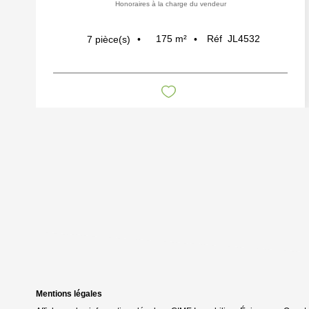
Honoraires à la charge du vendeur
175
m²
Réf
JL4532
7
pièce(s)
Mentions légales