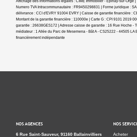
Affichage des informations légales : CIME Immobilier - Épinay-sur-Orge
Numero TVA Intracommunautaire : FR9450298831 | Forme juridique : SAS 
délivrance : CCI d'EVRY 91004 EVRY | Caisse de garantie financière : 
Montant de la garantie financière : 110000e | Carte G : CPI 9101 2019 0
garantie : 26638GES172 | Adresse caisse de garantie : 16 Rue Hoche 
médiateur : 1 Allée du Parc de Mesemena - Bât A - CS25222 - 44505 LA
financièrement indépendante
NOS AGENCES
NOS SERVIC
6 Rue Saint-Sauveur, 91160 Ballainvilliers
Acheter