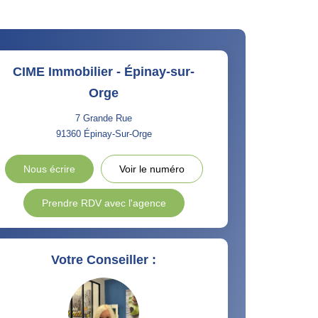
CIME Immobilier - Épinay-sur-
Orge
7 Grande Rue
91360
Épinay-Sur-Orge
Nous écrire
Voir le numéro
Prendre RDV avec l'agence
Votre Conseiller :