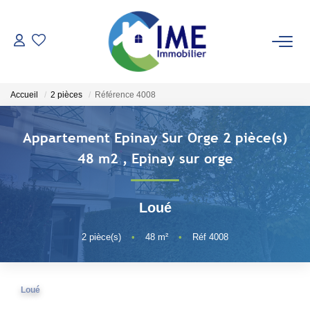
ACHETER
Accueil
2 pièces
Référence 4008
ESTIMER
Appartement Epinay Sur Orge 2 pièce(s)
LOUER
48 m2
,
Epinay sur orge
Faire Gérer
Loué
Conciergerie
Espace Client
2
pièce(s)
•
48
m²
•
Réf 4008
NOS AGENCES
Loué