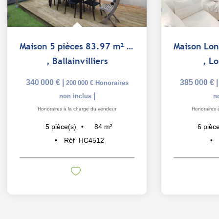
Maison 5 pièces 83.97 m² commune de BALLAINVILLIERS
,
Ballainvilliers
,
Lo
340 000 €
|
385 000 €
200 000 €
Honoraires
|
non inclus
n
Honoraires à la charge du vendeur
Honoraires 
84
m²
5
pièce(s)
6
pièce
Réf
HC4512