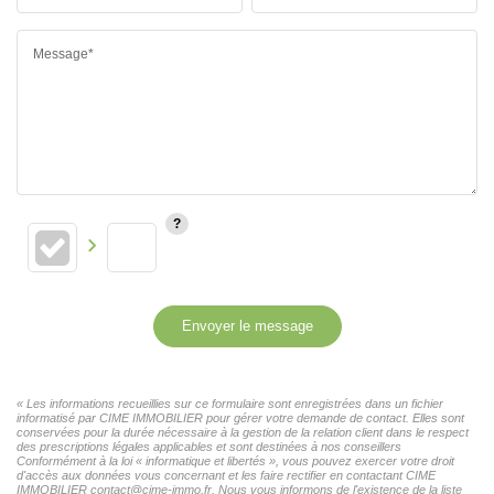
Message*
Envoyer le message
« Les informations recueillies sur ce formulaire sont enregistrées dans un fichier
informatisé par CIME IMMOBILIER pour gérer votre demande de contact. Elles sont
conservées pour la durée nécessaire à la gestion de la relation client dans le respect
des prescriptions légales applicables et sont destinées à nos conseillers
Conformément à la loi « informatique et libertés », vous pouvez exercer votre droit
d'accès aux données vous concernant et les faire rectifier en contactant CIME
IMMOBILIER contact@cime-immo.fr. Nous vous informons de l'existence de la liste