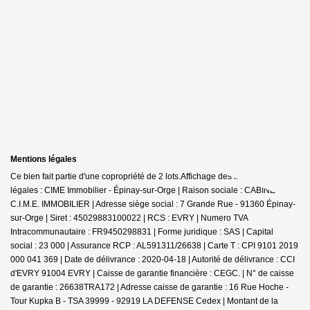
Mentions légales
Ce bien fait partie d'une copropriété de 2 lots.Affichage des informations
légales : CIME Immobilier - Épinay-sur-Orge | Raison sociale : CABINET
C.I.M.E. IMMOBILIER | Adresse siège social : 7 Grande Rue - 91360 Épinay-
sur-Orge | Siret : 45029883100022 | RCS : EVRY | Numero TVA
Intracommunautaire : FR9450298831 | Forme juridique : SAS | Capital
social : 23 000 | Assurance RCP : AL591311/26638 |
Carte T : CPI 9101 2019
000 041 369 | Date de délivrance : 2020-04-18 | Autorité de délivrance : CCI
d'EVRY 91004 EVRY | Caisse de garantie financière : CEGC. | N° de caisse
de garantie : 26638TRA172 | Adresse caisse de garantie : 16 Rue Hoche -
Tour Kupka B - TSA 39999 - 92919 LA DEFENSE Cedex | Montant de la