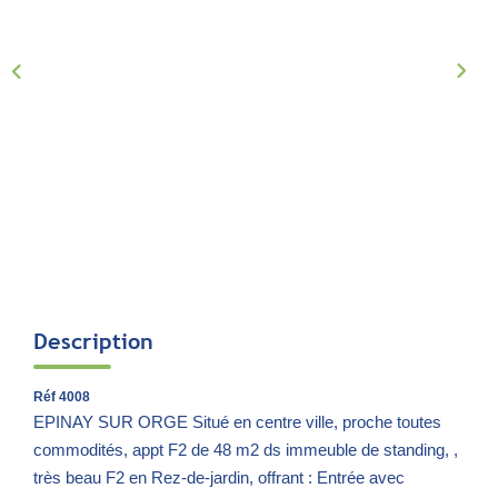
Notre Équipe
Parrainage
Nous Rejoindre
Avis Clients
CONTACT
EXTRANET
Description
Réf 4008
EPINAY SUR ORGE Situé en centre ville, proche toutes
commodités, appt F2 de 48 m2 ds immeuble de standing, ,
très beau F2 en Rez-de-jardin, offrant : Entrée avec