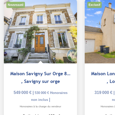
Nouveauté
Exclusif
Maison Savigny Sur Orge 8 pièce(s) 193 m2
,
Savigny sur orge
,
Lo
549 000 €
|
319 000 €
530 000 €
Honoraires
|
non inclus
n
Honoraires à la charge du vendeur
Honoraires 