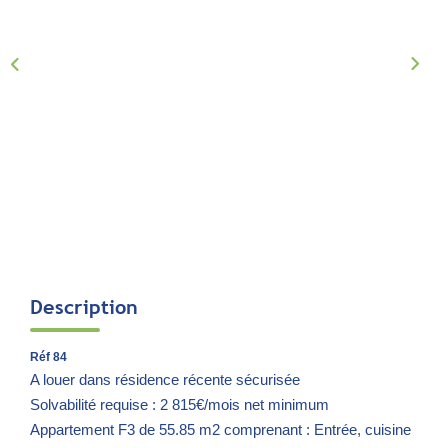
Notre Équipe
Parrainage
Nous Rejoindre
Avis Clients
CONTACT
EXTRANET
Description
Réf 84
A louer dans résidence récente sécurisée
Solvabilité requise : 2 815€/mois net minimum
Appartement F3 de 55.85 m2 comprenant : Entrée, cuisine