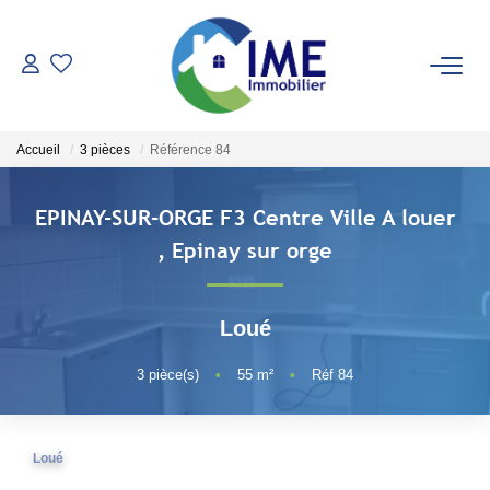
ACHETER
Accueil
3 pièces
Référence 84
ESTIMER
EPINAY-SUR-ORGE F3 Centre Ville A louer
LOUER
,
Epinay sur orge
Faire Gérer
Loué
Conciergerie
Espace Client
3
pièce(s)
•
55
m²
•
Réf 84
NOS AGENCES
Loué