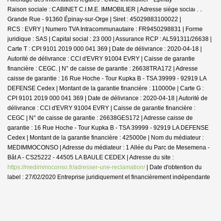
Raison sociale : CABINET C.I.M.E. IMMOBILIER | Adresse siège social : 7
Grande Rue - 91360 Épinay-sur-Orge | Siret : 45029883100022 |
RCS : EVRY | Numero TVA Intracommunautaire : FR9450298831 | Forme
juridique : SAS | Capital social : 23 000 | Assurance RCP : AL591311/26638 |
Carte T : CPI 9101 2019 000 041 369 | Date de délivrance : 2020-04-18 |
Autorité de délivrance : CCI d'EVRY 91004 EVRY | Caisse de garantie
financière : CEGC. | N° de caisse de garantie : 26638TRA172 | Adresse
caisse de garantie : 16 Rue Hoche - Tour Kupka B - TSA 39999 - 92919 LA
DEFENSE Cedex | Montant de la garantie financière : 110000e | Carte G :
CPI 9101 2019 000 041 369 | Date de délivrance : 2020-04-18 | Autorité de
délivrance : CCI d'EVRY 91004 EVRY | Caisse de garantie financière :
CEGC | N° de caisse de garantie : 26638GES172 | Adresse caisse de
garantie : 16 Rue Hoche - Tour Kupka B - TSA 39999 - 92919 LA DEFENSE
Cedex | Montant de la garantie financière : 425000e | Nom du médiateur :
MEDIMMOCONSO | Adresse du médiateur : 1 Allée du Parc de Mesemena -
Bât A - CS25222 - 44505 LA BAULE CEDEX | Adresse du site :
https://medimmoconso.fr/adresser-une-reclamation/
| Date d'obtention du
label : 27/02/2020
Entreprise juridiquement et financièrement indépendante