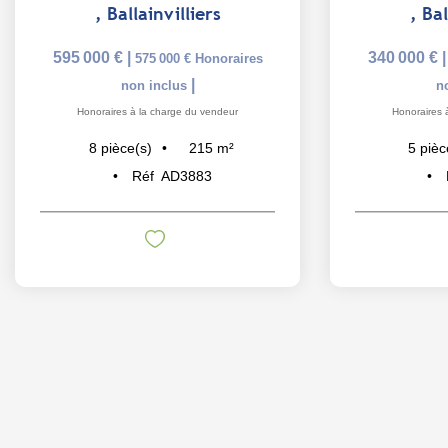
,
Ballainvilliers
,
Bal
595 000 €
|
340 000 €
575 000 €
Honoraires
|
non inclus
n
Honoraires à la charge du vendeur
Honoraires 
215
m²
8
pièce(s)
5
pièc
Réf
AD3883