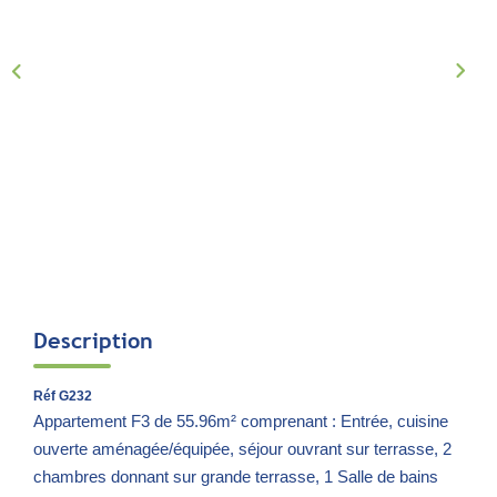
Notre Équipe
Parrainage
Nous Rejoindre
Avis Clients
CONTACT
EXTRANET
Description
Réf G232
Appartement F3 de 55.96m² comprenant : Entrée, cuisine
ouverte aménagée/équipée, séjour ouvrant sur terrasse, 2
chambres donnant sur grande terrasse, 1 Salle de bains