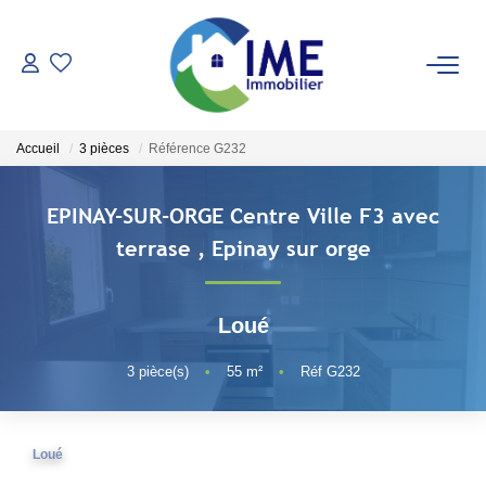
ACHETER
Accueil
3 pièces
Référence G232
ESTIMER
EPINAY-SUR-ORGE Centre Ville F3 avec
LOUER
terrase
,
Epinay sur orge
Faire Gérer
Loué
Conciergerie
Espace Client
3
pièce(s)
•
55
m²
•
Réf G232
NOS AGENCES
Loué