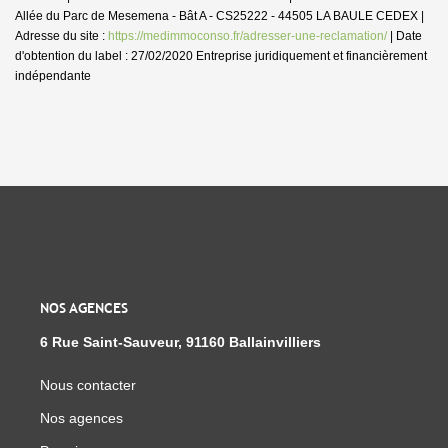
Allée du Parc de Mesemena - Bât A - CS25222 - 44505 LA BAULE CEDEX |
Adresse du site :
https://medimmoconso.fr/adresser-une-reclamation/
| Date
d'obtention du label : 27/02/2020
Entreprise juridiquement et financièrement
indépendante
NOS AGENCES
6 Rue Saint-Sauveur, 91160 Ballainvilliers
Nous contacter
Nos agences