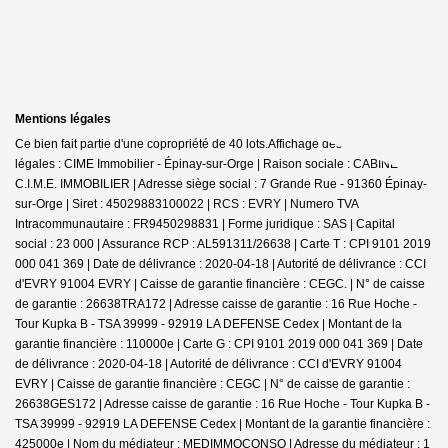
Mentions légales
Ce bien fait partie d'une copropriété de 40 lots.Affichage des informations
légales : CIME Immobilier - Épinay-sur-Orge | Raison sociale : CABINET
C.I.M.E. IMMOBILIER | Adresse siège social : 7 Grande Rue - 91360 Épinay-
sur-Orge | Siret : 45029883100022 | RCS : EVRY | Numero TVA
Intracommunautaire : FR9450298831 | Forme juridique : SAS | Capital
social : 23 000 | Assurance RCP : AL591311/26638 |
Carte T : CPI 9101 2019
000 041 369 | Date de délivrance : 2020-04-18 | Autorité de délivrance : CCI
d'EVRY 91004 EVRY | Caisse de garantie financière : CEGC. | N° de caisse
de garantie : 26638TRA172 | Adresse caisse de garantie : 16 Rue Hoche -
Tour Kupka B - TSA 39999 - 92919 LA DEFENSE Cedex | Montant de la
garantie financière : 110000e | Carte G : CPI 9101 2019 000 041 369 | Date
de délivrance : 2020-04-18 | Autorité de délivrance : CCI d'EVRY 91004
EVRY | Caisse de garantie financière : CEGC | N° de caisse de garantie :
26638GES172 | Adresse caisse de garantie : 16 Rue Hoche - Tour Kupka B -
TSA 39999 - 92919 LA DEFENSE Cedex | Montant de la garantie financière :
425000e | Nom du médiateur : MEDIMMOCONSO | Adresse du médiateur : 1