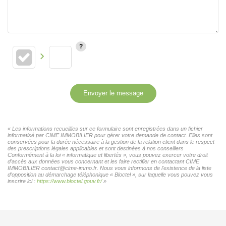
Envoyer le message
« Les informations recueillies sur ce formulaire sont enregistrées dans un fichier
informatisé par CIME IMMOBILIER pour gérer votre demande de contact. Elles sont
conservées pour la durée nécessaire à la gestion de la relation client dans le respect
des prescriptions légales applicables et sont destinées à nos conseillers
Conformément à la loi « informatique et libertés », vous pouvez exercer votre droit
d'accès aux données vous concernant et les faire rectifier en contactant CIME
IMMOBILIER contact@cime-immo.fr. Nous vous informons de l'existence de la liste
d'opposition au démarchage téléphonique « Bloctel », sur laquelle vous pouvez vous
inscrire ici :
https://www.bloctel.gouv.fr/
»