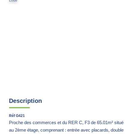
Loué
Parrainage
Nous Rejoindre
Avis Clients
CONTACT
EXTRANET
Description
Réf G421
Proche des commerces et du RER C, F3 de 65.01m² situé
au 2ème étage, comprenant : entrée avec placards, double