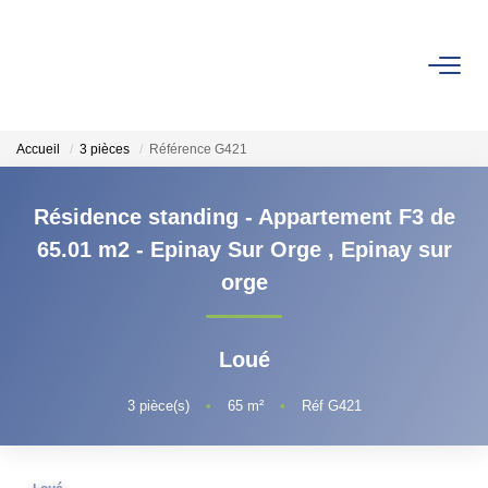
ACHETER
Accueil
3 pièces
Référence G421
ESTIMER
Résidence standing - Appartement F3 de
LOUER
65.01 m2 - Epinay Sur Orge
,
Epinay sur
orge
Faire Gérer
Conciergerie
Loué
Espace Client
3
pièce(s)
•
65
m²
•
Réf G421
NOS AGENCES
Notre Équipe