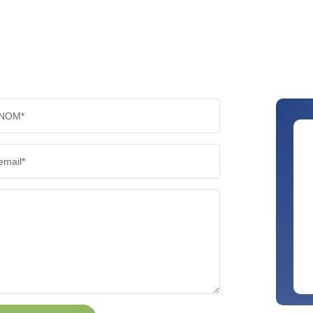
NOM*
email*