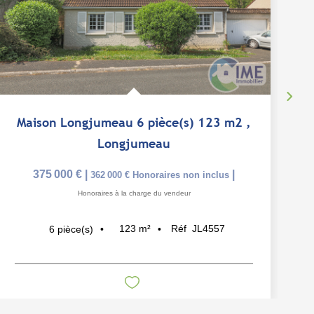
Maison Longjumeau 6 pièce(s) 123 m2
,
Longjumeau
375 000 €
|
|
362 000 €
Honoraires non inclus
Honoraires à la charge du vendeur
123
m²
Réf
JL4557
6
pièce(s)