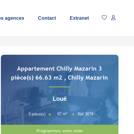
s agences
Contact
Extranet
Appartement Chilly Mazarin 3
pièce(s) 66.63 m2
,
Chilly Mazarin
Loué
67
m²
3
pièce(s)
Réf
3879
Programmez votre visite