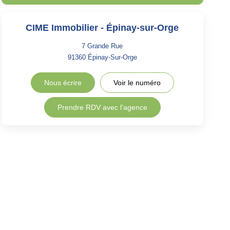
CIME Immobilier - Épinay-sur-Orge
7 Grande Rue
91360
Épinay-Sur-Orge
Nous écrire
Voir le numéro
Prendre RDV avec l'agence