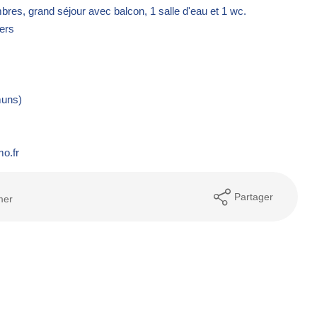
bres, grand séjour avec balcon, 1 salle d'eau et 1 wc.
ers
muns)
o.fr
Partager
mer