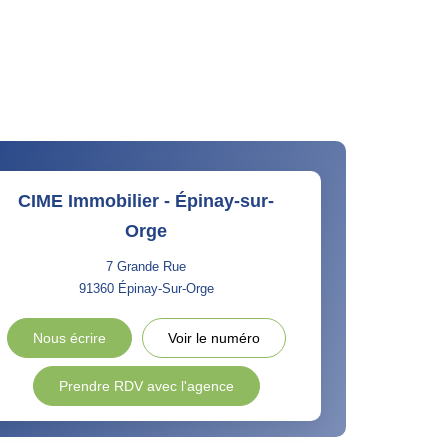
CIME Immobilier - Épinay-sur-
Orge
7 Grande Rue
91360
Épinay-Sur-Orge
Nous écrire
Voir le numéro
Prendre RDV avec l'agence