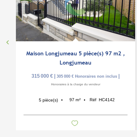
Maison Longjumeau 5 pièce(s) 97 m2
,
Longjumeau
315 000 €
|
|
305 000 €
Honoraires non inclus
Honoraires à la charge du vendeur
97
m²
Réf
HC4142
5
pièce(s)