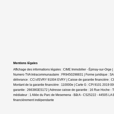
Mentions légales
Affichage des informations légales : CIME Immobilier - Épinay-sur-Orge
Numero TVA Intracommunautaire : FR9450298831 | Forme juridique : SAS 
délivrance : CCI d'EVRY 91004 EVRY | Caisse de garantie financière : 
Montant de la garantie financière : 110000e | Carte G : CPI 9101 2019 0
garantie : 26638GES172 | Adresse caisse de garantie : 16 Rue Hoche 
médiateur : 1 Allée du Parc de Mesemena - Bât A - CS25222 - 44505 LA
financièrement indépendante