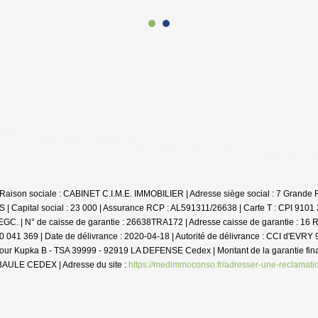
 | Raison sociale : CABINET C.I.M.E. IMMOBILIER | Adresse siège social : 7 Grande
| Capital social : 23 000 | Assurance RCP : AL591311/26638 |
Carte T : CPI 9101 
CEGC. | N° de caisse de garantie : 26638TRA172 | Adresse caisse de garantie : 
00 041 369 | Date de délivrance : 2020-04-18 | Autorité de délivrance : CCI d'EVRY
- Tour Kupka B - TSA 39999 - 92919 LA DEFENSE Cedex | Montant de la garantie 
 BAULE CEDEX | Adresse du site :
https://medimmoconso.fr/adresser-une-reclamati