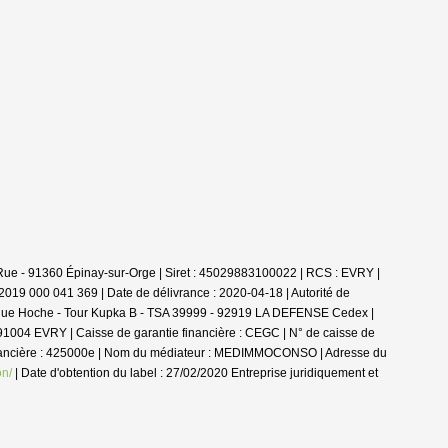
 Rue - 91360 Épinay-sur-Orge | Siret : 45029883100022 | RCS : EVRY |
2019 000 041 369 | Date de délivrance : 2020-04-18 | Autorité de
16 Rue Hoche - Tour Kupka B - TSA 39999 - 92919 LA DEFENSE Cedex |
 91004 EVRY | Caisse de garantie financière : CEGC | N° de caisse de
financière : 425000e | Nom du médiateur : MEDIMMOCONSO | Adresse du
on/
| Date d'obtention du label : 27/02/2020
Entreprise juridiquement et