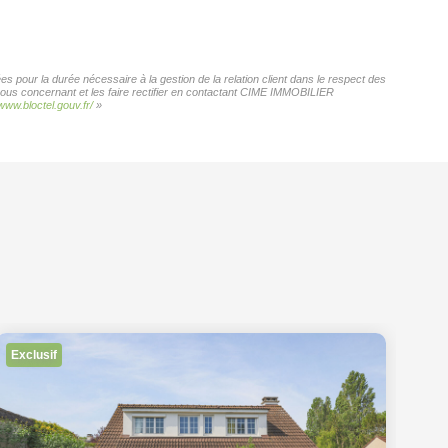
 pour la durée nécessaire à la gestion de la relation client dans le respect des
 vous concernant et les faire rectifier en contactant CIME IMMOBILIER
/www.bloctel.gouv.fr/
»
Exclusif
No