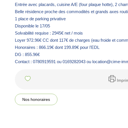
Entrée avec placards, cuisine A/E (four plaque hotte), 2 cham
Belle résidence proche des commodités et grands axes routi
1 place de parking privative
Disponible le 17/05
Solvabilité requise : 2945€ net / mois
Loyer 972.96€ CC dont 117€ de charges (eau froide et com
Honoraires : 866.19€ dont 199.89€ pour l'EDL
DG : 855.96€
Contact : 0780919591 ou 0169282043 ou location@cime-imm
Impri
Nos honoraires