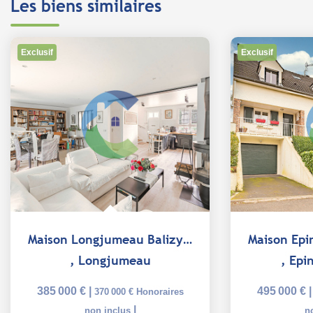
Les biens similaires
Exclusif
Exclusif
Maison Longjumeau Balizy 6 pièce(s) 125 m²
,
Longjumeau
,
Epi
385 000 €
|
495 000 €
370 000 €
Honoraires
|
non inclus
n