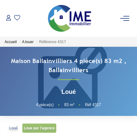
ACHETER
Accueil
A louer
Référence 4317
ESTIMER
Maison Ballainvilliers 4 pièce(s) 83 m2
,
LOUER
Ballainvilliers
Faire Gérer
Loué
Conciergerie
Espace Client
4
pièce(s)
•
83
m²
•
Réf 4317
NOS AGENCES
Loué
Loue par l'agence