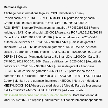
Mentions légales
Affichage des informations légales : CIME Immobilier - Épinay-sur-Orge |
Raison sociale : CABINET C.I.M.E. IMMOBILIER | Adresse siège social : 7
Grande Rue - 91360 Épinay-sur-Orge | Siret : 45029883100022 |
RCS : EVRY | Numero TVA Intracommunautaire : FR9450298831 | Forme
juridique : SAS | Capital social : 23 000 | Assurance RCP : AL591311/26638 |
Carte T : CPI 9101 2019 000 041 369 | Date de délivrance : 2020-04-18 |
Autorité de délivrance : CCI d'EVRY 91004 EVRY | Caisse de garantie
financière : CEGC. | N° de caisse de garantie : 26638TRA172 | Adresse
caisse de garantie : 16 Rue Hoche - Tour Kupka B - TSA 39999 - 92919 LA
DEFENSE Cedex | Montant de la garantie financière : 110000e | Carte G :
CPI 9101 2019 000 041 369 | Date de délivrance : 2020-04-18 | Autorité de
délivrance : CCI d'EVRY 91004 EVRY | Caisse de garantie financière :
CEGC | N° de caisse de garantie : 26638GES172 | Adresse caisse de
garantie : 16 Rue Hoche - Tour Kupka B - TSA 39999 - 92919 LA DEFENSE
Cedex | Montant de la garantie financière : 425000e | Nom du médiateur :
MEDIMMOCONSO | Adresse du médiateur : 1 Allée du Parc de Mesemena -
Bât A - CS25222 - 44505 LA BAULE CEDEX | Adresse du site :
https://medimmoconso.fr/adresser-une-reclamation/
| Date d'obtention du
label : 27/02/2020
Entreprise juridiquement et financièrement indépendante