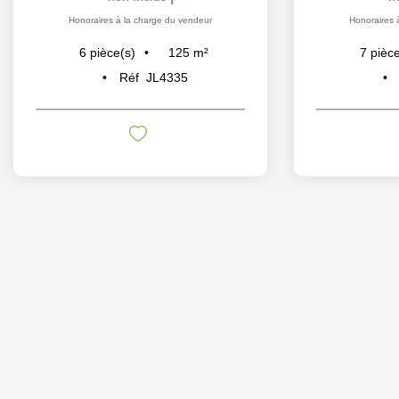
Honoraires à la charge du vendeur
Honoraires 
125
m²
6
pièce(s)
7
pièce
Réf
JL4335