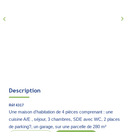
Notre Équipe
Parrainage
Nous Rejoindre
Avis Clients
CONTACT
EXTRANET
Description
Réf 4317
Une maison d'habitation de 4 pièces comprenant : une
cuisine A/E , séjour, 3 chambres, SDE avec WC, 2 places
de parking?, un garage, sur une parcelle de 280 m²