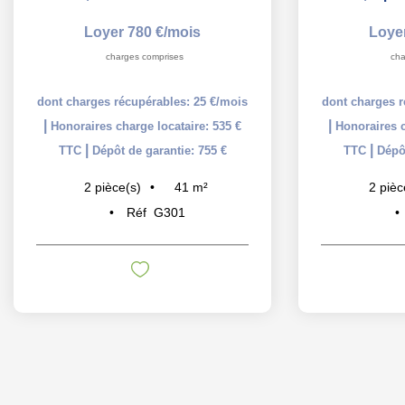
Loyer 780 €/mois
Loye
charges comprises
cha
dont charges récupérables: 25 €/mois
dont charges r
|
|
Honoraires charge locataire: 535 €
Honoraires c
|
|
TTC
Dépôt de garantie: 755 €
TTC
Dépôt
41
m²
2
pièce(s)
2
pièc
Réf
G301