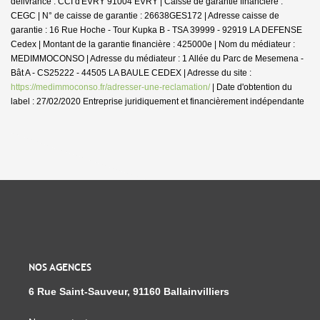
délivrance : CCI d'EVRY 91004 EVRY | Caisse de garantie financière :
CEGC | N° de caisse de garantie : 26638GES172 | Adresse caisse de
garantie : 16 Rue Hoche - Tour Kupka B - TSA 39999 - 92919 LA DEFENSE
Cedex | Montant de la garantie financière : 425000e | Nom du médiateur :
MEDIMMOCONSO | Adresse du médiateur : 1 Allée du Parc de Mesemena -
Bât A - CS25222 - 44505 LA BAULE CEDEX | Adresse du site :
https://medimmoconso.fr/adresser-une-reclamation/
| Date d'obtention du
label : 27/02/2020
Entreprise juridiquement et financièrement indépendante
NOS AGENCES
6 Rue Saint-Sauveur, 91160 Ballainvilliers