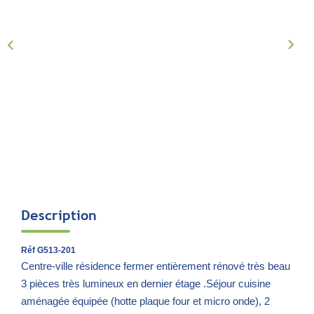
Notre Équipe
Parrainage
Nous Rejoindre
Avis Clients
CONTACT
EXTRANET
Description
Réf G513-201
Centre-ville résidence fermer entièrement rénové très beau
3 pièces très lumineux en dernier étage .Séjour cuisine
aménagée équipée (hotte plaque four et micro onde), 2