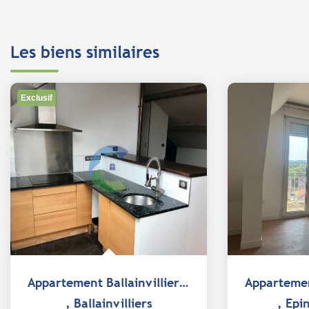
Les biens similaires
Exclusif
Appartement Ballainvilliers 2 pièces 41.16 m2
,
Ballainvilliers
,
Epi