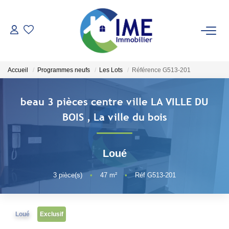
ACHETER
Accueil
Programmes neufs
Les Lots
Référence G513-201
ESTIMER
beau 3 pièces centre ville LA VILLE DU
LOUER
BOIS
,
La ville du bois
Faire Gérer
Loué
Conciergerie
Espace Client
3
pièce(s)
•
47
m²
•
Réf G513-201
NOS AGENCES
Loué
Exclusif