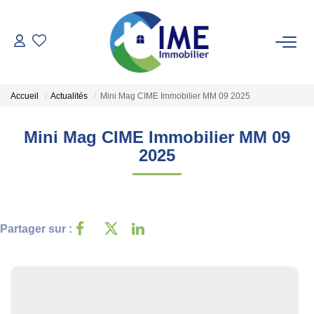
ACHETER
Accueil
Actualités
Mini Mag CIME Immobilier MM 09 2025
ESTIMER
Mini Mag CIME Immobilier MM 09
2025
LOUER
Faire Gérer
Conciergerie
Partager sur :
Espace Client
NOS AGENCES
Notre Équipe