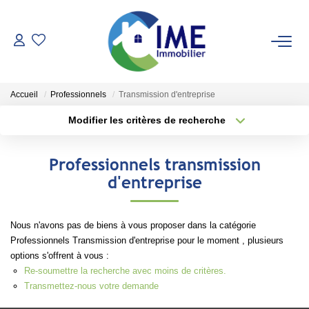
ACHETER
Accueil
Professionnels
Transmission d'entreprise
ESTIMER
Modifier les critères de recherche
Type de transaction
Localisation
Acheter
Localisation
LOUER
Professionnels transmission
Type de bien
Sélectionnez...
Surface min
d'entreprise
Faire Gérer
Conciergerie
Plus de critères
Budget max
Nous n'avons pas de biens à vous proposer dans la catégorie
Espace Client
Professionnels Transmission d'entreprise pour le moment , plusieurs
Créer une alerte
options s'offrent à vous :
Re-soumettre la recherche avec moins de critères.
NOS AGENCES
Transmettez-nous votre demande