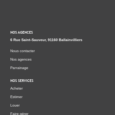
Notre Équipe
Parrainage
Nous Rejoindre
Avis Clients
NOS AGENCES
6 Rue Saint-Sauveur, 91160 Ballainvilliers
CONTACT
Nous contacter
Nos agences
EXTRANET
Parrainage
NOS SERVICES
Acheter
Estimer
Louer
Faire gérer