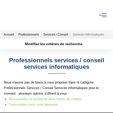
ACHETER
Accueil
Professionnels
Services / Conseil
Services informatiques
ESTIMER
Modifier les critères de recherche
Localisation
Type de transaction
Surface min
LOUER
Professionnels services / conseil
Type de bien
services informatiques
Faire Gérer
Plus de critères
Budget max
Conciergerie
Créer une alerte
Nous n'avons pas de biens à vous proposer dans la catégorie
Espace Client
Professionnels Services / Conseil Services informatiques pour le
moment , plusieurs options s'offrent à vous :
Re-soumettre la recherche avec moins de critères.
NOS AGENCES
Transmettez-nous votre demande
Notre Équipe