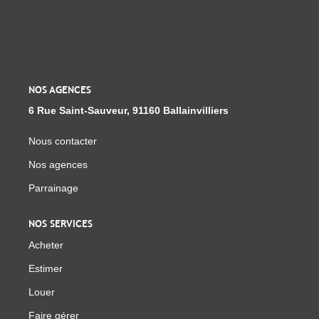
Notre Équipe
Parrainage
Nous Rejoindre
Avis Clients
NOS AGENCES
6 Rue Saint-Sauveur, 91160 Ballainvilliers
CONTACT
Nous contacter
Nos agences
EXTRANET
Parrainage
NOS SERVICES
Acheter
Estimer
Louer
Faire gérer