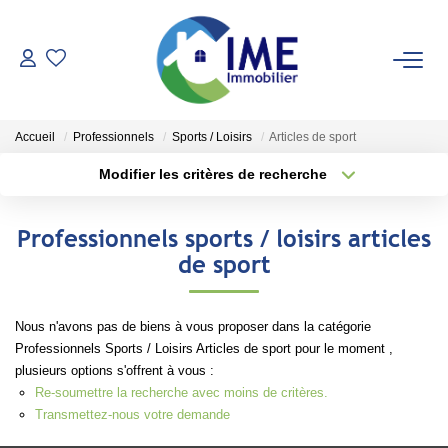
ACHETER
Accueil
Professionnels
Sports / Loisirs
Articles de sport
ESTIMER
Modifier les critères de recherche
Type de transaction
Localisation
Acheter
Localisation
LOUER
Professionnels sports / loisirs articles
Type de bien
Sélectionnez...
Surface min
de sport
Faire Gérer
Conciergerie
Plus de critères
Budget max
Nous n'avons pas de biens à vous proposer dans la catégorie
Espace Client
Professionnels Sports / Loisirs Articles de sport pour le moment ,
Créer une alerte
plusieurs options s'offrent à vous :
Re-soumettre la recherche avec moins de critères.
NOS AGENCES
Transmettez-nous votre demande