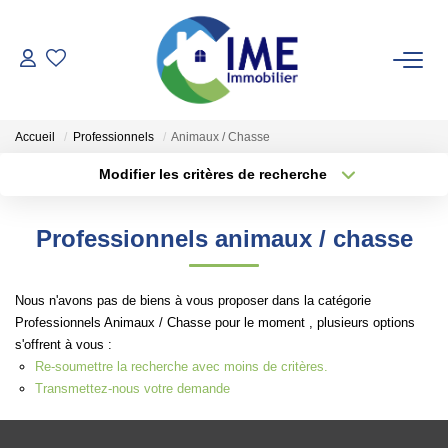
ACHETER
Accueil
Professionnels
Animaux / Chasse
ESTIMER
Modifier les critères de recherche
Localisation
Type de transaction
Surface min
LOUER
Professionnels animaux / chasse
Type de bien
Faire Gérer
Plus de critères
Budget max
Conciergerie
Nous n'avons pas de biens à vous proposer dans la catégorie
Créer une alerte
Professionnels Animaux / Chasse pour le moment , plusieurs options
Espace Client
s'offrent à vous :
Re-soumettre la recherche avec moins de critères.
Transmettez-nous votre demande
NOS AGENCES
Notre Équipe