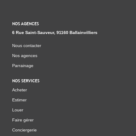
Notre Équipe
Parrainage
Nous Rejoindre
NOS AGENCES
Avis Clients
6 Rue Saint-Sauveur, 91160 Ballainvilliers
Nous contacter
CONTACT
Nos agences
Parrainage
EXTRANET
NOS SERVICES
Acheter
Estimer
Louer
Faire gérer
Conciergerie