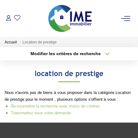
ACHETER
Accueil
Location de prestige
ESTIMER
Modifier les critères de recherche
Type de transaction
Localisation
Acheter
Localisation
LOUER
location de prestige
Type de bien
Sélectionnez...
Surface min
Faire Gérer
Nous n'avons pas de biens à vous proposer dans la catégorie Location
Conciergerie
Plus de critères
Budget max
de prestige pour le moment , plusieurs options s'offrent à vous :
Espace Client
Re-soumettre la recherche avec moins de critères.
Créer une alerte
Transmettez-nous votre demande
NOS AGENCES