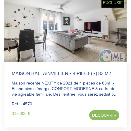
EXCLUSIF
rangement. À l'extérieur, vous profiterez d'un jardin
privatif, idéal pour les moments de détente, les repas en
plein air ou les activités familiales.
MAISON BALLAINVILLIERS 4 PIÈCE(S) 83 M2
Maison récente NEXITY de 2021 de 4 pièces de 83m² -
Economies d'énergie CONFORT MODERNE & cadre de
vie agréable familiale. Dès l'entrée, vous serez séduit par
sa belle pièce de vie lumineuse donnant sur terrasse &
Ref. : 4570
jardinet expo sud est, idéale pour partager des moments
en familles ou entre amis. La maison dispose également
315 000 €
DÉCOUVRIR
de 3 chambres confortables, d'une salle de bains
fonctionnelle et d'espaces optimisés pour le quotidien.
Son véritable atout : panneaux solaire installés sur le toit,