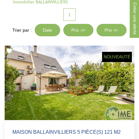
Immobilier BALLAINVILLIERS
Notre Équipe
Créer une alerte
Parrainage
1
Nous Rejoindre
Trier par :
Date
Prix -/+
Prix +/-
Avis Clients
CONTACT
NOUVEAUTÉ
EXTRANET
MAISON BALLAINVILLIERS 5 PIÈCE(S) 121 M2