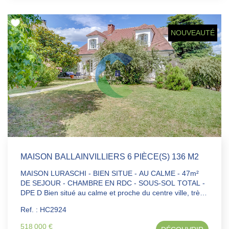
directement raccordés au compteur LINKY permettant de
réduire significativement la consommation d'électricité é
de réaliser des économies tout au long de l'année. Un
NOUVEAUTÉ
box + une place de parking extérieure. Sans travaux à
prévoir. Comble aménageable.
MAISON BALLAINVILLIERS 6 PIÈCE(S) 136 M2
MAISON LURASCHI - BIEN SITUE - AU CALME - 47m²
DE SEJOUR - CHAMBRE EN RDC - SOUS-SOL TOTAL -
DPE D Bien situé au calme et proche du centre ville, très
beau pavillon LURASCHI des années 80, d'une surface
Ref. : HC2924
de 136m² habitables, édifié sur un terrain clos de 913m²
et offrant, en RDC : Une grande entrée, un séjour triple
518 000 €