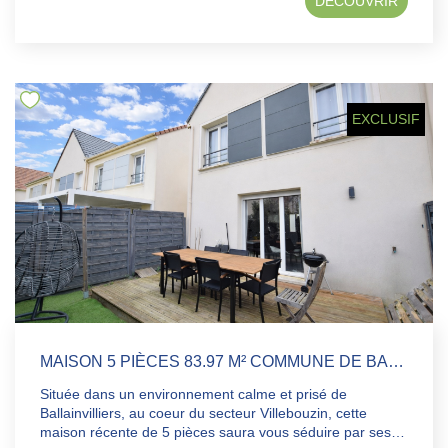
DÉCOUVRIR
traversant de 47m², une cuisine aménagée/équipée
spacieuse et donnant sur la terrasse, un cellier (possibilité
de faire une salle d'eau), une chambre, un WC. A l'étage,
un palier desservant trois chambres, un dressing, un
bureau et une salle de bains avec WC. Sous-sol total
comprenant un garage double, une chaufferie/buanderie
EXCLUSIF
et une cave.
MAISON 5 PIÈCES 83.97 M² COMMUNE DE BALLAINVILLIERS
Située dans un environnement calme et prisé de
Ballainvilliers, au coeur du secteur Villebouzin, cette
maison récente de 5 pièces saura vous séduire par ses