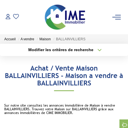
ACHETER
Accueil
A vendre
Maison
BALLAINVILLIERS
ESTIMER
Modifier les critères de recherche
Type de transaction
Localisation
Acheter
Localisation
LOUER
Achat / Vente Maison
Type de bien
Sélectionnez...
Surface min
BALLAINVILLIERS - Maison a vendre à
Faire Gérer
BALLAINVILLIERS
Conciergerie
Plus de critères
Budget max
Espace Client
Créer une alerte
Sur notre site consultez les annonces immobilière de Maison à vendre
BALLAINVILLIERS. Trouvez votre Maison sur BALLAINVILLIERS grâce aux
annonces immobilières de CIME IMMOBILIER.
NOS AGENCES