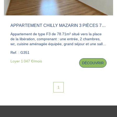
APPARTEMENT CHILLY MAZARIN 3 PIÈCES 78.71 M2
Appartement de type F3 de 78.71m² situé vers la place
de la libération, comprenant : une entrée, 2 chambres,
wc, cuisine aménagée équipée, grand séjour et une salle
de bains avec baignoire. Loyer CC : 1047.36dont 40€ de
Ref. : G351
provision charges (eau froide + communs) Dépôt de
garantie : 1007.36€ - Honoraires agence : 1023.23€
Loyer 1 047 €/mois
DÉCOUVRIR
(787.10€ + 236.13€) IMPORTANT : Aucune visite ne sera
effectuée sans un dossier complet déposé sur
dossierfacile.gouv.fr .
1