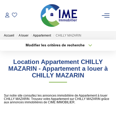
ACHETER
Accueil
A louer
Appartement
CHILLY MAZARIN
ESTIMER
Modifier les critères de recherche
Localisation
Type de transaction
Surface min
LOUER
Location Appartement CHILLY
Type de bien
MAZARIN - Appartement a louer à
Faire Gérer
Plus de critères
Budget max
CHILLY MAZARIN
Conciergerie
Créer une alerte
Espace Client
Sur notre site consultez les annonces immobilière de Appartement à louer
CHILLY MAZARIN. Trouvez votre Appartement sur CHILLY MAZARIN grâce
aux annonces immobilières de CIME IMMOBILIER.
NOS AGENCES
Notre Équipe