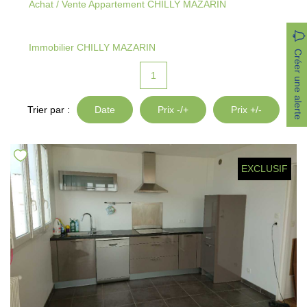
Achat / Vente Appartement CHILLY MAZARIN
Parrainage
Nous Rejoindre
Immobilier CHILLY MAZARIN
Créer une alerte
Avis Clients
1
Trier par :
Date
Prix -/+
Prix +/-
CONTACT
EXTRANET
EXCLUSIF