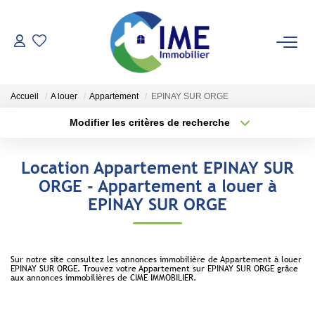
ACHETER
Accueil
A louer
Appartement
EPINAY SUR ORGE
ESTIMER
Modifier les critères de recherche
Type de transaction
Localisation
Acheter
Localisation
LOUER
Location Appartement EPINAY SUR
Type de bien
Sélectionnez...
Surface min
ORGE - Appartement a louer à
Faire Gérer
EPINAY SUR ORGE
Conciergerie
Plus de critères
Budget max
Espace Client
Créer une alerte
Sur notre site consultez les annonces immobilière de Appartement à louer
EPINAY SUR ORGE. Trouvez votre Appartement sur EPINAY SUR ORGE grâce
aux annonces immobilières de CIME IMMOBILIER.
NOS AGENCES