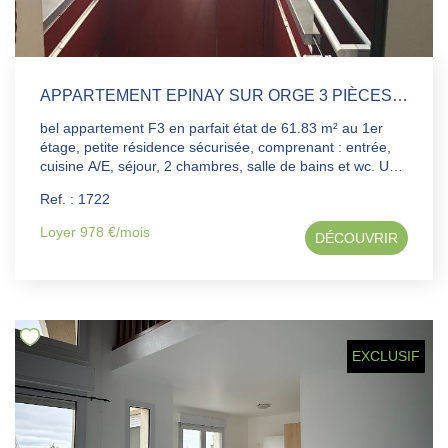
APPARTEMENT EPINAY SUR ORGE 3 PIÈCES 61.83 M2
bel appartement F3 en parfait état de 61.83 m² au 1er
étage, petite résidence sécurisée, comprenant : entrée,
cuisine A/E, séjour, 2 chambres, salle de bains et wc. Une
grande cave complète ce bien. Loyer CC : 977.64€ (dont
Ref. : 1722
213.75€ de charges : communs, chauffage + eau froide +
tom) Eau chaude par chaudière gaz individuelle DG :
Loyer 978 €/mois
DÉCOUVRIR
763.89€ - Honoraires agence : 811.20 ( 623.86+ 187.34).
IMPORTANT : Aucune visite ne sera effectuée sans un
dossier complet déposé sur dossierfacile.gouv.fr .
EXCLUSIF