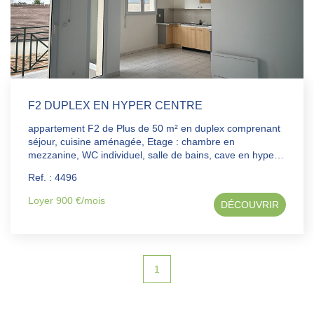
F2 DUPLEX EN HYPER CENTRE
appartement F2 de Plus de 50 m² en duplex comprenant
séjour, cuisine aménagée, Etage : chambre en
mezzanine, WC individuel, salle de bains, cave en hyper
centre loyer 900 euros charges comprises (eau,
Ref. : 4496
communs, taxe ordures ménagères) honoraires 508.73€
+ 152.77€ EDL dossier à déposer sur dossier facile com
Loyer 900 €/mois
DÉCOUVRIR
avant toute visite ou rdv
1