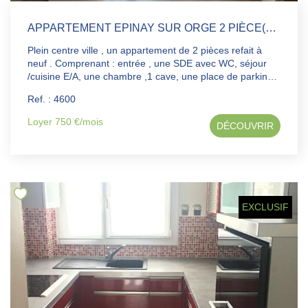
APPARTEMENT EPINAY SUR ORGE 2 PIÈCE(S) 25.64 M2
Plein centre ville , un appartement de 2 pièces refait à
neuf . Comprenant : entrée , une SDE avec WC, séjour
/cuisine E/A, une chambre ,1 cave, une place de parking
extérieure privé . Loyer : 750€ CC (dont 80€ de charges
Ref. : 4600
communes, eau). Honoraires : 336.48€ (258.70€ +
77.78€ EDL) déposer sur dossier facile .com avant toute
Loyer 750 €/mois
DÉCOUVRIR
visite ou rdv
EXCLUSIF