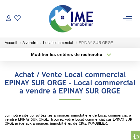
ACHETER
Accueil
A vendre
Local commercial
EPINAY SUR ORGE
ESTIMER
Modifier les critères de recherche
Type de transaction
Localisation
Acheter
Localisation
LOUER
Achat / Vente Local commercial
Type de bien
Sélectionnez...
Surface min
EPINAY SUR ORGE - Local commercial
Faire Gérer
a vendre à EPINAY SUR ORGE
Conciergerie
Plus de critères
Budget max
Espace Client
Créer une alerte
Sur notre site consultez les annonces immobilière de Local commercial à
vendre EPINAY SUR ORGE. Trouvez votre Local commercial sur EPINAY SUR
ORGE grâce aux annonces immobilières de CIME IMMOBILIER.
NOS AGENCES