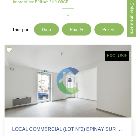
Immobilier EPINAY SUR ORGE
Notre Équipe
Créer une alerte
Parrainage
1
Nous Rejoindre
Trier par :
Date
Prix -/+
Prix +/-
Avis Clients
CONTACT
EXCLUSIF
EXTRANET
LOCAL COMMERCIAL (LOT N°2) EPINAY SUR ORGE 25 M2