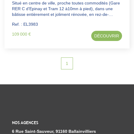
Situé en centre de ville, proche toutes commodités (Gare
RER C d'Epinay et Tram 12 à10mn à pied), dans une
bâtisse entièrement et joliment rénovée, en rez-de-
chaussée, local commercial (LOT N°2) d'une surface (Loi
Ref. : EL3983
Carrez) de 25m², comprenant : Une pièce principale et un
wc séparé. RARE sur le secteur ! Prenez RDV ici pour
109 000 €
DÉCOUVRIR
visiter ce bien : https://book.casap.com/fdcd506c-55f6-
4bc6-a415-4e445ce2257c
1
NOS AGENCES
6 Rue Saint-Sauveur, 91160 Ballainvilliers