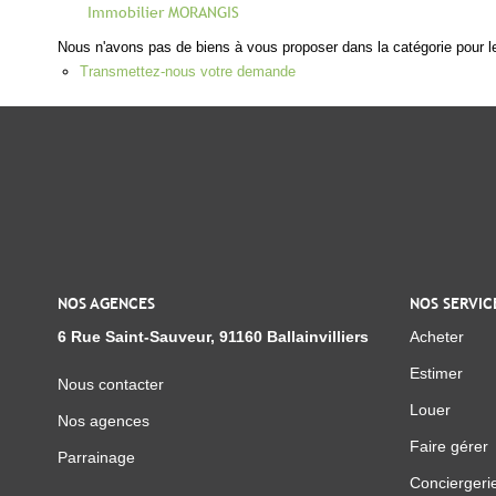
Immobilier MORANGIS
Nous n'avons pas de biens à vous proposer dans la catégorie pour le
Transmettez-nous votre demande
NOS AGENCES
NOS SERVIC
6 Rue Saint-Sauveur, 91160 Ballainvilliers
Acheter
Estimer
Nous contacter
Louer
Nos agences
Faire gérer
Parrainage
Conciergeri