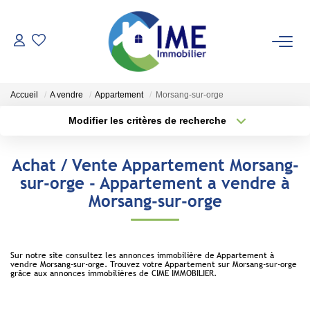
ACHETER
Accueil
A vendre
Appartement
Morsang-sur-orge
ESTIMER
Modifier les critères de recherche
Type de transaction
Localisation
Acheter
Localisation
LOUER
Achat / Vente Appartement Morsang-
Type de bien
Sélectionnez...
Surface min
sur-orge - Appartement a vendre à
Faire Gérer
Morsang-sur-orge
Conciergerie
Plus de critères
Budget max
Espace Client
Créer une alerte
Sur notre site consultez les annonces immobilière de Appartement à
vendre Morsang-sur-orge. Trouvez votre Appartement sur Morsang-sur-orge
grâce aux annonces immobilières de CIME IMMOBILIER.
NOS AGENCES