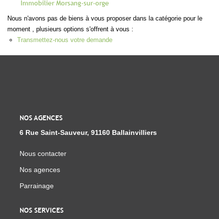
Immobilier Morsang-sur-orge
Notre Équipe
Nous n'avons pas de biens à vous proposer dans la catégorie pour le
Parrainage
moment , plusieurs options s'offrent à vous :
Nous Rejoindre
Transmettez-nous votre demande
Avis Clients
CONTACT
EXTRANET
NOS AGENCES
6 Rue Saint-Sauveur, 91160 Ballainvilliers
Nous contacter
Nos agences
Parrainage
NOS SERVICES