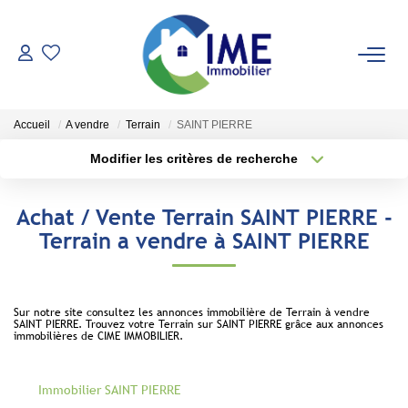
ACHETER
Accueil
A vendre
Terrain
SAINT PIERRE
ESTIMER
Modifier les critères de recherche
Type de transaction
Localisation
Acheter
Localisation
LOUER
Achat / Vente Terrain SAINT PIERRE -
Type de bien
Sélectionnez...
Surface min
Terrain a vendre à SAINT PIERRE
Faire Gérer
Conciergerie
Plus de critères
Budget max
Espace Client
Sur notre site consultez les annonces immobilière de Terrain à vendre
SAINT PIERRE. Trouvez votre Terrain sur SAINT PIERRE grâce aux annonces
Créer une alerte
immobilières de CIME IMMOBILIER.
NOS AGENCES
Immobilier SAINT PIERRE