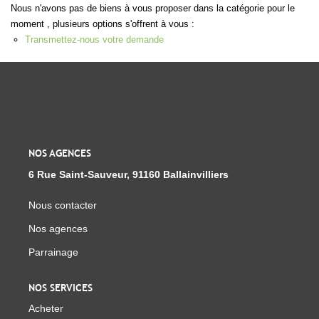
Notre Équipe
Nous n'avons pas de biens à vous proposer dans la catégorie pour le
moment , plusieurs options s'offrent à vous :
Parrainage
Transmettez-nous votre demande
Nous Rejoindre
Avis Clients
CONTACT
NOS AGENCES
EXTRANET
6 Rue Saint-Sauveur, 91160 Ballainvilliers
Nous contacter
Nos agences
Parrainage
NOS SERVICES
Acheter