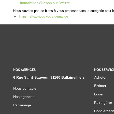
Immobilier Villebon-sur-Yvette
Nous n'avons pas de biens à vous proposer dans la catégorie pour le
Transmettez-nous votre demande
NOS AGENCES
NOS SERVIC
6 Rue Saint-Sauveur, 91160 Ballainvilliers
Acheter
Estimer
Nous contacter
Louer
Nos agences
Faire gérer
Parrainage
Conciergeri