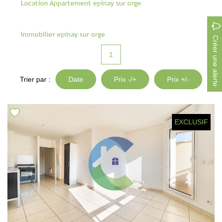
Location Appartement epinay sur orge
Notre Équipe
Parrainage
Immobilier epinay sur orge
Nous Rejoindre
Créer une alerte
Avis Clients
1
Trier par :
Date
Prix -/+
Prix +/-
CONTACT
EXTRANET
EXCLUSIF