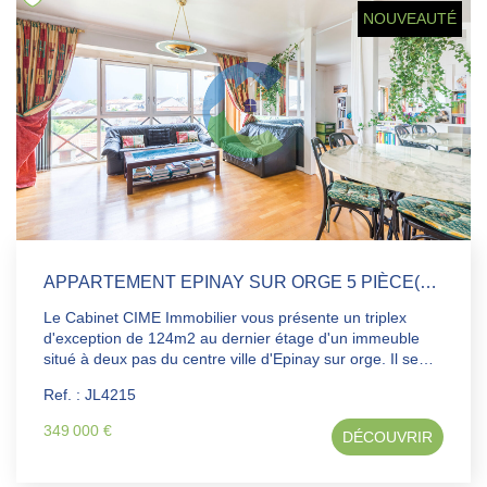
NOUVEAUTÉ
APPARTEMENT EPINAY SUR ORGE 5 PIÈCE(S) 124 M2
Le Cabinet CIME Immobilier vous présente un triplex
d'exception de 124m2 au dernier étage d'un immeuble
situé à deux pas du centre ville d'Epinay sur orge. Il se
compose d'une entrée avec placard, wc, cuisine ouverte
Ref. : JL4215
sur le salon-séjour, à l'étage une grande chambre
lumineuse pouvant également servir de bureau ou de
349 000 €
DÉCOUVRIR
salle de jeux, au dernier étage deux chambres, une salle
d'eau avec wc et une salle de bains. En complément
l'appartement dispose d'une cave et de deux box. RARE