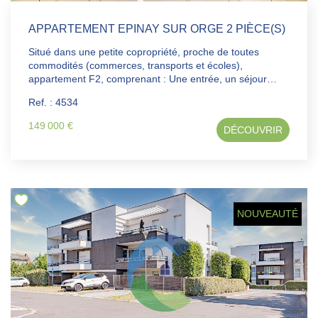
APPARTEMENT EPINAY SUR ORGE 2 PIÈCE(S)
Situé dans une petite copropriété, proche de toutes
commodités (commerces, transports et écoles),
appartement F2, comprenant : Une entrée, un séjour
ouvrant sur une belle terrasse, un coin cuisine aménagé,
Ref. : 4534
une chambre avec placard, une salle d'eau et un wc
séparé. Une place de stationnement en sous-sol et une
149 000 €
DÉCOUVRIR
cave. Idéal première acquisition ou investisseur !
NOUVEAUTÉ