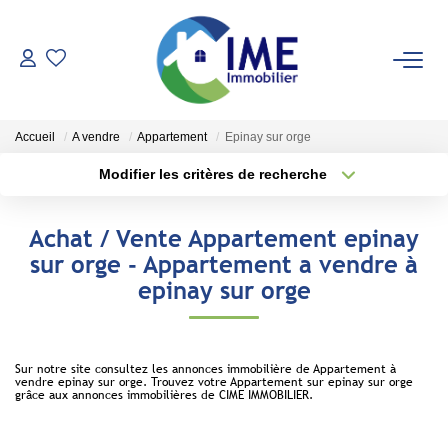
ACHETER
Accueil
A vendre
Appartement
Epinay sur orge
ESTIMER
Modifier les critères de recherche
Type de transaction
Localisation
Acheter
Localisation
LOUER
Achat / Vente Appartement epinay
Type de bien
Sélectionnez...
Surface min
sur orge - Appartement a vendre à
Faire Gérer
epinay sur orge
Conciergerie
Plus de critères
Budget max
Espace Client
Créer une alerte
Sur notre site consultez les annonces immobilière de Appartement à
vendre epinay sur orge. Trouvez votre Appartement sur epinay sur orge
grâce aux annonces immobilières de CIME IMMOBILIER.
NOS AGENCES