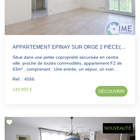
APPARTEMENT EPINAY SUR ORGE 2 PIÈCE(S) 43.92 M2
Situé dans une petite copropriété sécurisée en centre
ville, proche de toutes commodités, appartement F2 de
43m² , comprenant : Une entrée, un séjour, un coin
cuisine aménagé, une chambre avec placard, une salle
Ref. : 4556
de bains avec wc. Un box en sous sol.
149 000 €
DÉCOUVRIR
NOUVEAUTÉ