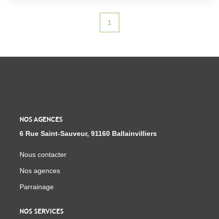
SUR LE SECTEUR ! Pour plus d'informations n'hésitez
pas à nous contacter au 06.62.41.72.90
1
NOS AGENCES
7 Grande Rue, 91360 Épinay-Sur-Orge
Nous contacter
Nos agences
Parrainage
NOS SERVICES