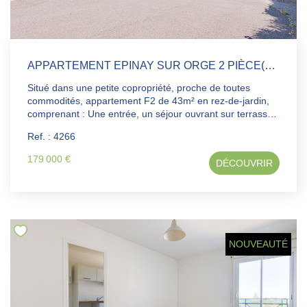
APPARTEMENT EPINAY SUR ORGE 2 PIÈCE(S) 43.11 M2
Situé dans une petite copropriété, proche de toutes
commodités, appartement F2 de 43m² en rez-de-jardin,
comprenant : Une entrée, un séjour ouvrant sur terrasse,
un coin cuisine aménagé, une chambre avec placard, une
Ref. : 4266
salle de bains avec wc. Deux places de stationnement
extérieures privatives.
179 000 €
DÉCOUVRIR
NOUVEAUTÉ